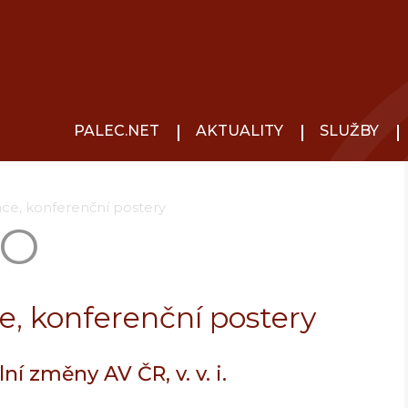
PALEC.NET
AKTUALITY
SLUŽBY
ace, konferenční postery
IO
e, konferenční postery
í změny AV ČR, v. v. i.