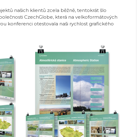
ektů našich klientů zcela běžně, tentokrát šlo
polečnosti CzechGlobe, která na velkoformátových
ou konferenci otestovala naši rychlost grafického