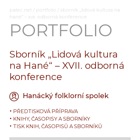
palec.net
/
portfolio
/
sborník „lidová kultura na
hané“ – xvii. odborná konference
PORTFOLIO
Sborník „Lidová kultura
na Hané“ – XVII. odborná
konference
Hanácký folklorní spolek
PŘEDTISKOVÁ PŘÍPRAVA
KNIHY, ČASOPISY A SBORNÍKY
TISK KNIH, ČASOPISŮ A SBORNÍKŮ