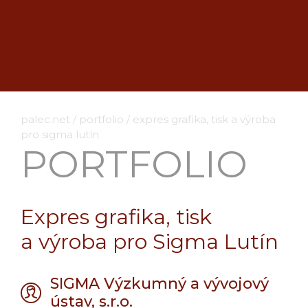
palec.net
/
portfolio
/
expres grafika, tisk a výroba
pro sigma lutín
PORTFOLIO
Expres grafika, tisk
a výroba pro Sigma Lutín
SIGMA Výzkumný a vývojový
ústav, s.r.o.