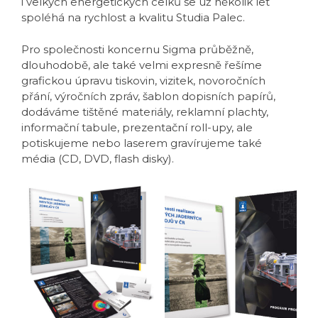
i velkých energetických celků se už několik let
spoléhá na rychlost a kvalitu Studia Palec.
Pro společnosti koncernu Sigma průběžně,
dlouhodobě, ale také velmi expresně řešíme
grafickou úpravu tiskovin, vizitek, novoročních
přání, výročních zpráv, šablon dopisních papírů,
dodáváme tištěné materiály, reklamní plachty,
informační tabule, prezentační roll-upy, ale
potiskujeme nebo laserem gravírujeme také
média (CD, DVD, flash disky).