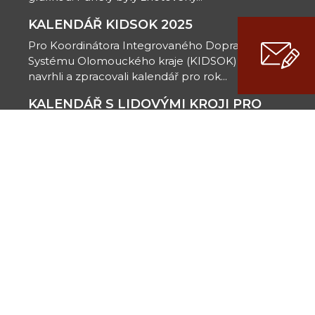
KALENDÁŘ KIDSOK 2025
Pro Koordinátora Integrovaného Dopravního
Systému Olomouckého kraje (KIDSOK) jsme
navrhli a zpracovali kalendář pro rok...
KALENDÁŘ S LIDOVÝMI KROJI PRO
HANFOS
Pro Hanácký folklorní spolek (HanFOS) jsme
navrhli a zpracovali nástěnný kalendář s
tematickým zaměřením na tradiční...
S RADOSTÍ PODPORUJEME
DROZD-IN
Spolek pro kulturu, sport a komunitní soužití
v olomoucké městské části...