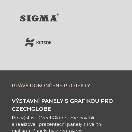
PRÁVĚ DOKONČENÉ PROJEKTY
VÝSTAVNÍ PANELY S GRAFIKOU PRO
CZECHGLOBE
Pro výstavu CzechGlobe jsme navrhli
a realizovali prezentační panely s kvalitní
grafikou. Panely byly zhotoveny...