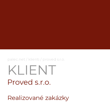
palec.net
/
klienti
/
proved s.r.o.
KLIENT
Proved s.r.o.
Realizované zakázky