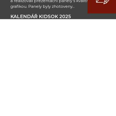
a realizovali prezentační panely s kvalitní
grafikou. Panely byly zhotoveny...
KALENDÁŘ KIDSOK 2025
Pro Koordinátora Integrovaného Dopravního
Systému Olomouckého kraje (KIDSOK) jsme
navrhli a zpracovali kalendář pro rok...
KALENDÁŘ S LIDOVÝMI KROJI PRO
HANFOS
Pro Hanácký folklorní spolek (HanFOS) jsme
navrhli a zpracovali nástěnný kalendář s
tematickým zaměřením na tradiční...
S RADOSTÍ PODPORUJEME
DROZD-IN
Spolek pro kulturu, sport a komunitní soužití