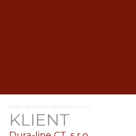
palec.net
/
klienti
/
dura-line ct, s.r.o.
KLIENT
Dura-line CT, s.r.o.