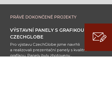
PRÁVĚ DOKONČENÉ PROJEKTY
VÝSTAVNÍ PANELY S GRAFIKOU PRO
CZECHGLOBE
Pro výstavu CzechGlobe jsme navrhli
a realizovali prezentační panely s kvalitní
grafikou. Panely byly zhotoveny...
KALENDÁŘ KIDSOK 2025
Pro Koordinátora Integrovaného Dopravního
Systému Olomouckého kraje (KIDSOK) jsme
navrhli a zpracovali kalendář pro rok...
KALENDÁŘ S LIDOVÝMI KROJI PRO
HANFOS
Pro Hanácký folklorní spolek (HanFOS) jsme